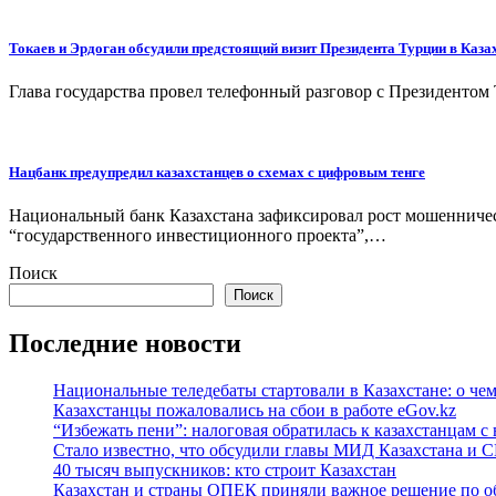
Токаев и Эрдоган обсудили предстоящий визит Президента Турции в Каза
Глава государства провел телефонный разговор с Президентом
Нацбанк предупредил казахстанцев о схемах с цифровым тенге
Национальный банк Казахстана зафиксировал рост мошенниче
“государственного инвестиционного проекта”,…
Поиск
Поиск
Последние новости
Национальные теледебаты стартовали в Казахстане: о че
Казахстанцы пожаловались на сбои в работе eGov.kz
“Избежать пени”: налоговая обратилась к казахстанцам
Стало известно, что обсудили главы МИД Казахстана и
40 тысяч выпускников: кто строит Казахстан
Казахстан и страны ОПЕК приняли важное решение по о