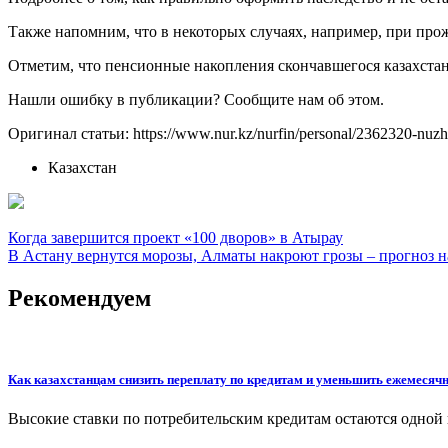
Также напомним, что в некоторых случаях, например, при прож
Отметим, что пенсионные накопления скончавшегося казахстанц
Нашли ошибку в публикации? Сообщите нам об этом.
Оригинал статьи: https://www.nur.kz/nurfin/personal/2362320-nuzhno
Казахстан
Навигация
Когда завершится проект «100 дворов» в Атырау
В Астану вернутся морозы, Алматы накроют грозы – прогноз на 
по
записям
Рекомендуем
Как казахстанцам снизить переплату по кредитам и уменьшить ежемесяч
Высокие ставки по потребительским кредитам остаются одной 