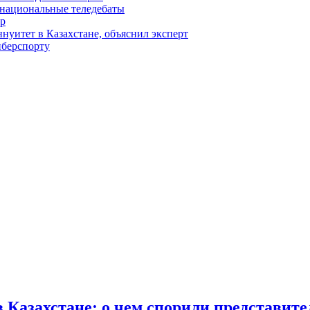
 национальные теледебаты
тр
уитет в Казахстане, объяснил эксперт
иберспорту
 Казахстане: о чем спорили представите