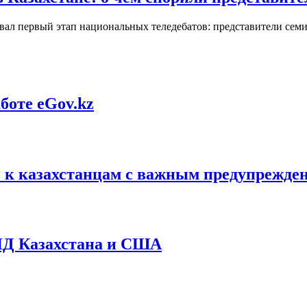
овал первый этап национальных теледебатов: представители сем
боте eGov.kz
ь к казахстанцам с важным предупрежде
МИД Казахстана и США