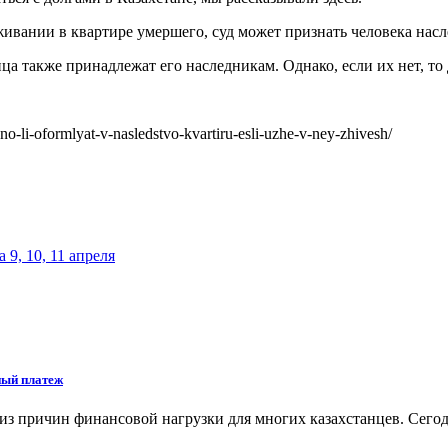
ивании в квартире умершего, суд может признать человека насл
а также принадлежат его наследникам. Однако, если их нет, то
-li-oformlyat-v-nasledstvo-kvartiru-esli-uzhe-v-ney-zhivesh/
9, 10, 11 апреля
ный платеж
из причин финансовой нагрузки для многих казахстанцев. Сего