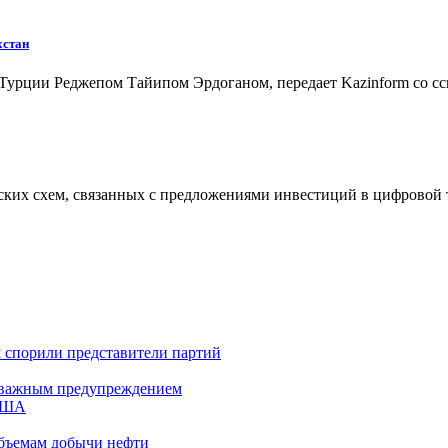
хстан
 Турции Реджепом Тайипом Эрдоганом, передает Kazinform со с
ских схем, связанных с предложениями инвестиций в цифровой
м спорили представители партий
 с важным предупреждением
 США
бъемам добычи нефти