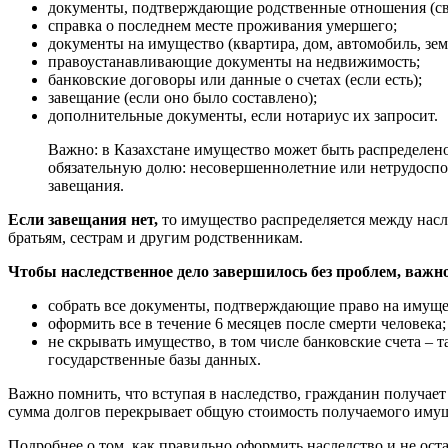
документы, подтверждающие родственные отношения (свид
справка о последнем месте проживания умершего;
документы на имущество (квартира, дом, автомобиль, зем
правоустанавливающие документы на недвижимость;
банковские договоры или данные о счетах (если есть);
завещание (если оно было составлено);
дополнительные документы, если нотариус их запросит.
Важно: в Казахстане имущество может быть распределено
обязательную долю: несовершеннолетние или нетрудоспо
завещания.
Если завещания нет,
то имущество распределяется между насле
братьям, сестрам и другим родственникам.
Чтобы наследственное дело завершилось без проблем, важн
собрать все документы, подтверждающие право на имуще
оформить все в течение 6 месяцев после смерти человека;
не скрывать имущество, в том числе банковские счета – 
государственные базы данных.
Важно помнить, что вступая в наследство, гражданин получает 
сумма долгов перекрывает общую стоимость получаемого имущ
Подробнее о том, как правильно оформить наследство и не оста