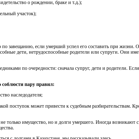
етельство о рождении, браке и т.д.);
ельный участок);
 по завещанию, если умерший успел его составить при жизни. О
собные дети, нетрудоспособные родители или супруги. Они име
дниками по очередности: сначала супруг, дети и родители. Если 
о соблюсти пару правил:
ство наследодателя;
такой поступок может привести к судебным разбирательствам. Кр
не только имущество, но и долги умершего. Иногда возникают си
ества.
ться с долгами в Казахстане, мы рассказывали здесь.