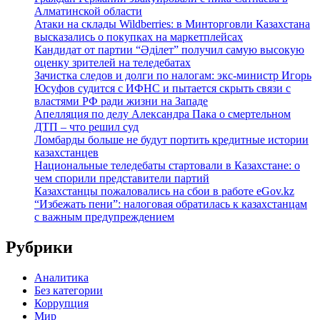
Алматинской области
Атаки на склады Wildberries: в Минторговли Казахстана
высказались о покупках на маркетплейсах
Кандидат от партии “Әділет” получил самую высокую
оценку зрителей на теледебатах
Зачистка следов и долги по налогам: экс-министр Игорь
Юсуфов судится с ИФНС и пытается скрыть связи с
властями РФ ради жизни на Западе
Апелляция по делу Александра Пака о смертельном
ДТП – что решил суд
Ломбарды больше не будут портить кредитные истории
казахстанцев
Национальные теледебаты стартовали в Казахстане: о
чем спорили представители партий
Казахстанцы пожаловались на сбои в работе eGov.kz
“Избежать пени”: налоговая обратилась к казахстанцам
с важным предупреждением
Рубрики
Аналитика
Без категории
Коррупция
Мир