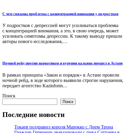
С чем связаны проблемы с концентрацией внимания у подростков
У подростков с депрессией могут усиливаться проблемы
с концентрацией внимания, а это, в свою очередь, может
усиливать симптомы депрессии. К такому выводу пришли
авторы нового исследования,…
Ночной рейд против наркотиков и курения кальяна прошел в Астане
В рамках принципа «Закон и порядок» в Астане провели
ночной рейд, в ходе которого выявили строгие нарушения,
передает агентство Kazinform…
Поиск
Поиск
Последние новости
Токаев поздравил короля Марокко с Днем Трона
Граждан Германии эвакуировали с пика Сатпаева в