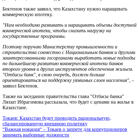
Бектенов также заявил, что Казахстану нужно наращивать
коммерческую ипотеку.
"Нам необходимо развивать и наращивать объемы доступной
коммерческой ипотеки, чтобы снизить нагрузку на
государственные программы.
Поэтому поручаю Министерству промышленности и
строительства совместно с Национальным банком и другими
заинтересованными госорганами выработать новые подходы
по дальнейшему развитию коммерческой ипотеки банков
второго уровня и других инструментов обеспечения жильем.
"Отбасы банк", в свою очередь, должен больше
ориентироваться на поддержку уязвимых слоев населения",
–
заявил Бектенов.
Также на заседании правительства глава "Отбасы банка"
Ляззат Ибрагимова рассказала, что будет с ценами на жилье в
Казахстане.
Навигация
Токаев: Казахстан будет проводить рациональную,
сбалансированную внешнюю политику
по
“Важная новация“ – Токаев о запрете для коррупционеров
записям
занимать выборные должности