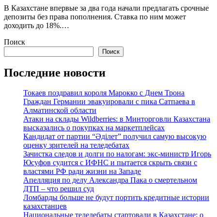
В Казахстане впервые за два года начали предлагать срочные
депозиты без права пополнения. Ставка по ним может
доходить до 18%.…
Поиск
Поиск
Последние новости
Токаев поздравил короля Марокко с Днем Трона
Граждан Германии эвакуировали с пика Сатпаева в
Алматинской области
Атаки на склады Wildberries: в Минторговли Казахстана
высказались о покупках на маркетплейсах
Кандидат от партии “Әділет” получил самую высокую
оценку зрителей на теледебатах
Зачистка следов и долги по налогам: экс-министр Игорь
Юсуфов судится с ИФНС и пытается скрыть связи с
властями РФ ради жизни на Западе
Апелляция по делу Александра Пака о смертельном
ДТП – что решил суд
Ломбарды больше не будут портить кредитные истории
казахстанцев
Национальные теледебаты стартовали в Казахстане: о