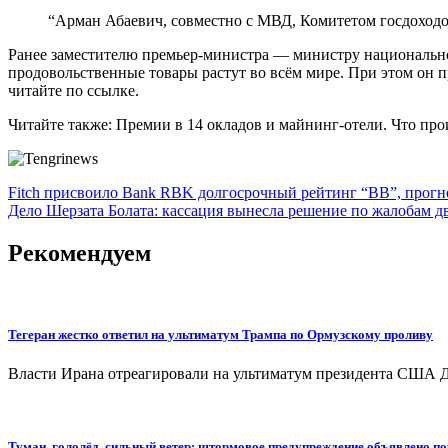
“Арман Абаевич, совместно с МВД, Комитетом госдоходо
Ранее заместителю премьер-министра — министру национально
продовольственные товары растут во всём мире. При этом он 
читайте по ссылке.
Читайте также: Премии в 14 окладов и майнинг-отели. Что пр
Навигация
Fitch присвоило Bank RBK долгосрочный рейтинг “BB”, прогн
Дело Шерзата Болата: кассация вынесла решение по жалобам 
по
записям
Рекомендуем
Тегеран жестко ответил на ультиматум Трампа по Ормузскому проливу
Власти Ирана отреагировали на ультиматум президента США Д
Туман, гололёд, сильный ветер: штормовое предупреждение объявлено по