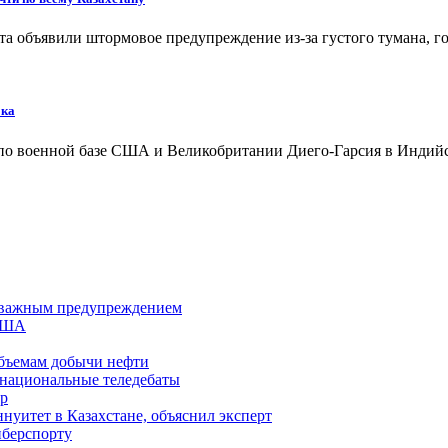
та объявили штормовое предупреждение из-за густого тумана, 
ока
 по военной базе США и Великобритании Диего-Гарсия в Индий
 с важным предупреждением
 США
бъемам добычи нефти
 национальные теледебаты
тр
уитет в Казахстане, объяснил эксперт
иберспорту