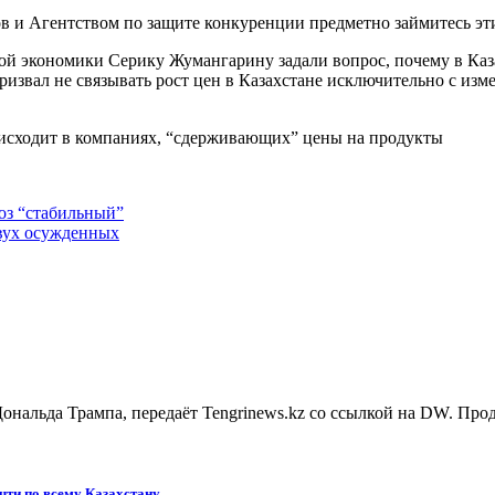
в и Агентством по защите конкуренции предметно займитесь эт
й экономики Серику Жумангарину задали вопрос, почему в Каза
призвал не связывать рост цен в Казахстане исключительно с из
оисходит в компаниях, “сдерживающих” цены на продукты
оз “стабильный”
двух осужденных
ональда Трампа, передаёт Tengrinews.kz со ссылкой на DW. Пр
чти по всему Казахстану