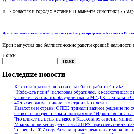
В 17 областях и городах Астане и Шымкенте синоптики 25 мар
Иран впервые атаковал американскую базу за пределами Ближнего Вост
Иран выпустил две баллистические ракеты средней дальности
Поиск
Поиск
Последние новости
Казахстанцы пожаловались на сбои в работе eGov.kz
“Избежать пени”: налоговая обратилась к казахстанцам
Стало известно, что обсудили главы МИД Казахстана и
40 тысяч выпускников: кто строит Казахстан
Казахстан и страны ОПЕК приняли важное решение по о
Ставка на людей: с какой программой “Әділет” вышла на
Что влияет на цены на мясо в Казахстане, ответил минис
Можно ли вывести деньги из ЕНПФ через пенсионный анн
Токаев: В 2027 году Астана примет чемпионат мира по к