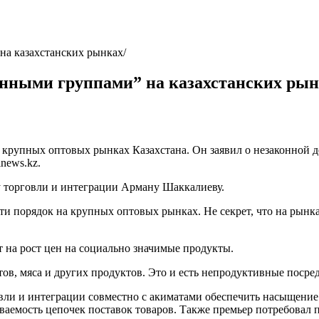
на казахстанских рынках
анными группами” на казахстанских ры
крупных оптовых рынках Казахстана. Он заявил о незаконной д
news.kz.
у торговли и интеграции Арману Шаккалиеву.
ти порядок на крупных оптовых рынках. Не секрет, что на рынк
 на рост цен на социально значимые продукты.
ов, мяса и других продуктов. Это и есть непродуктивные посре
овли и интеграции совместно с акиматами обеспечить насыщени
емость цепочек поставок товаров. Также премьер потребовал по