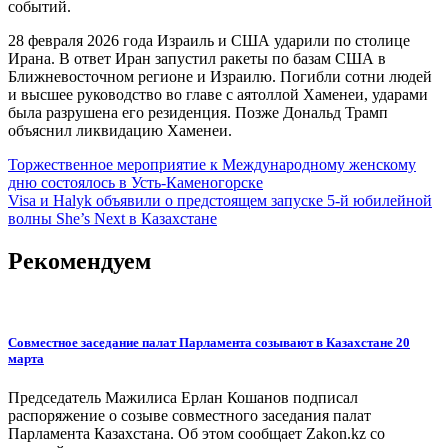
событий.
28 февраля 2026 года Израиль и США ударили по столице
Ирана. В ответ Иран запустил ракеты по базам США в
Ближневосточном регионе и Израилю. Погибли сотни людей
и высшее руководство во главе с аятоллой Хаменеи, ударами
была разрушена его резиденция. Позже Дональд Трамп
объяснил ликвидацию Хаменеи.
Навигация
Торжественное мероприятие к Международному женскому
дню состоялось в Усть-Каменогорске
по
Visa и Halyk объявили о предстоящем запуске 5-й юбилейной
записям
волны She’s Next в Казахстане
Рекомендуем
Совместное заседание палат Парламента созывают в Казахстане 20
марта
Председатель Мажилиса Ерлан Кошанов подписал
распоряжение о созыве совместного заседания палат
Парламента Казахстана. Об этом сообщает Zakon.kz со