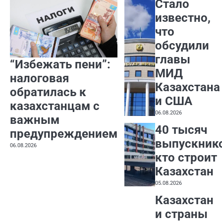
Стало
известно,
что
обсудили
главы
“Избежать пени”:
МИД
налоговая
Казахстана
обратилась к
и США
казахстанцам с
06.08.2026
важным
40 тысяч
предупреждением
выпускник
06.08.2026
кто строит
Казахстан
05.08.2026
Казахстан
и страны