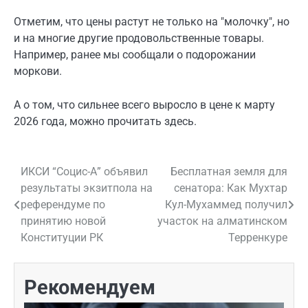
Отметим, что цены растут не только на "молочку", но
и на многие другие продовольственные товары.
Например, ранее мы сообщали о подорожании
моркови.
А о том, что сильнее всего выросло в цене к марту
2026 года, можно прочитать здесь.
ИКСИ “Социс-А” объявил
Бесплатная земля для
Навигация
результаты экзитпола на
сенатора: Как Мухтар
по
референдуме по
Кул-Мухаммед получил
принятию новой
участок на алматинском
записям
Конституции РК
Терренкуре
Рекомендуем