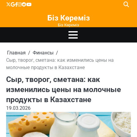
Перейти
X
google
facebook
instagram
reddit
youtube
к
Біз Көреміз
содержимому
Біз Көреміз
Главная
Финансы
Сыр, творог, сметана: как изменились цены на
молочные продукты в Казахстане
Сыр, творог, сметана: как
изменились цены на молочные
продукты в Казахстане
19.03.2026