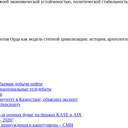
своей экономической устойчивостью, политической стабильнос
тая Орда как модель степной цивилизации: история, археология
бъемам добычи нефти
 национальные теледебаты
тр
уитет в Казахстане, объяснил эксперт
иберспорту
з-за ценных бумаг на биржах KASE и AIX
– 2026”
ю принуждения к капитуляции – СМИ