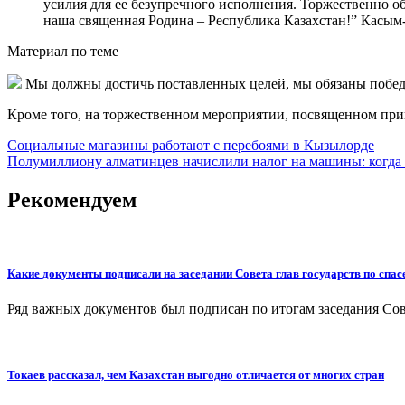
усилия для ее безупречного исполнения. Торжественно о
наша священная Родина – Республика Казахстан!”
Касым-
Материал по теме
Мы должны достичь поставленных целей, мы обязаны победит
Кроме того, на торжественном мероприятии, посвященном при
Навигация
Социальные магазины работают с перебоями в Кызылорде
Полумиллиону алматинцев начислили налог на машины: когда 
по
записям
Рекомендуем
Какие документы подписали на заседании Совета глав государств по спа
Ряд важных документов был подписан по итогам заседания Сов
Токаев рассказал, чем Казахстан выгодно отличается от многих стран