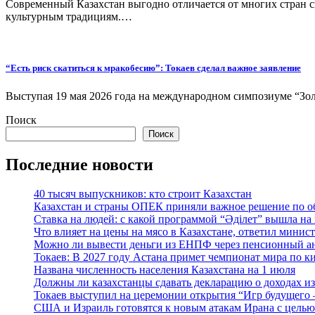
Современный Казахстан выгодно отличается от многих стран 
культурным традициям.…
“Есть риск скатиться к мракобесию”: Токаев сделал важное заявление
Выступая 19 мая 2026 года на международном симпозиуме “Золо
Поиск
Поиск
Последние новости
40 тысяч выпускников: кто строит Казахстан
Казахстан и страны ОПЕК приняли важное решение по о
Ставка на людей: с какой программой “Әділет” вышла на
Что влияет на цены на мясо в Казахстане, ответил минис
Можно ли вывести деньги из ЕНПФ через пенсионный анн
Токаев: В 2027 году Астана примет чемпионат мира по к
Названа численность населения Казахстана на 1 июля
Должны ли казахстанцы сдавать декларацию о доходах и
Токаев выступил на церемонии открытия “Игр будущего 
США и Израиль готовятся к новым атакам Ирана с цель