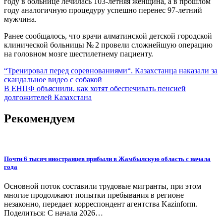
году в больнице лечилась 103-летняя женщина, а в прошлом
году аналогичную процедуру успешно перенес 97-летний
мужчина.
Ранее сообщалось, что врачи алматинской детской городской
клинической больницы № 2 провели сложнейшую операцию
на головном мозге шестилетнему пациенту.
Навигация
“Тренировал перед соревнованиями“. Казахстанца наказали за
скандальное видео с собакой
по
В ЕНПФ объяснили, как хотят обеспечивать пенсией
записям
долгожителей Казахстана
Рекомендуем
Почти 6 тысяч иностранцев прибыли в Жамбылскую область с начала
года
Основной поток составили трудовые мигранты, при этом
многие продолжают попытки пребывания в регионе
незаконно, передает корреспондент агентства Kazinform.
Поделиться: С начала 2026…