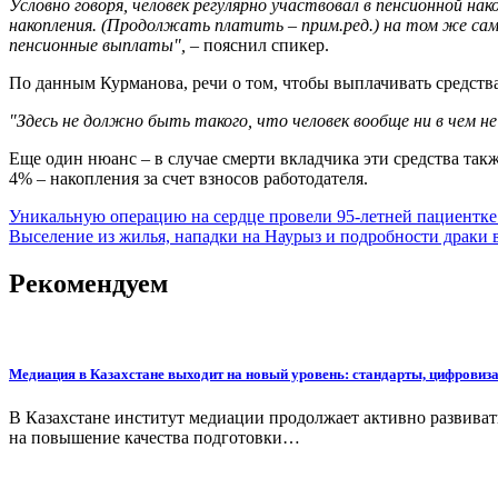
Условно говоря, человек регулярно участвовал в пенсионной на
накопления. (Продолжать платить – прим.ред.) на том же сам
пенсионные выплаты",
– пояснил спикер.
По данным Курманова, речи о том, чтобы выплачивать средства 
"Здесь не должно быть такого, что человек вообще ни в чем н
Еще один нюанс – в случае смерти вкладчика эти средства такж
4% – накопления за счет взносов работодателя.
Навигация
Уникальную операцию на сердце провели 95-летней пациентк
Выселение из жилья, нападки на Наурыз и подробности драки в
по
записям
Рекомендуем
Медиация в Казахстане выходит на новый уровень: стандарты, цифровиза
В Казахстане институт медиации продолжает активно развиват
на повышение качества подготовки…