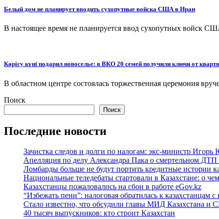
Белый дом не планирует вводить сухопутные войска США в Иран
В настоящее время не планируется ввод сухопутных войск США
Көрісу күні подарил новоселье: в ВКО 20 семей получили ключи от кварт
В областном центре состоялась торжественная церемония вру
Поиск
Поиск
Последние новости
Зачистка следов и долги по налогам: экс-министр Игорь
Апелляция по делу Александра Пака о смертельном ДТП 
Ломбарды больше не будут портить кредитные истории к
Национальные теледебаты стартовали в Казахстане: о че
Казахстанцы пожаловались на сбои в работе eGov.kz
“Избежать пени”: налоговая обратилась к казахстанцам
Стало известно, что обсудили главы МИД Казахстана и
40 тысяч выпускников: кто строит Казахстан