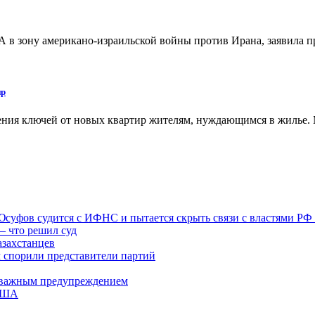
 в зону американо-израильской войны против Ирана, заявила п
ир
чения ключей от новых квартир жителям, нуждающимся в жилье
 Юсуфов судится с ИФНС и пытается скрыть связи с властями РФ
– что решил суд
азахстанцев
м спорили представители партий
 с важным предупреждением
 США