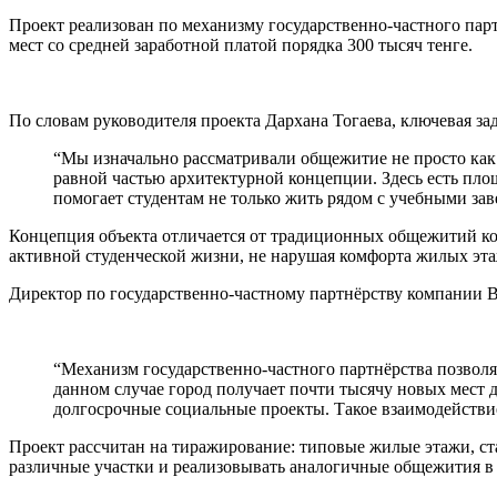
Проект реализован по механизму государственно-частного партн
мест со средней заработной платой порядка 300 тысяч тенге.
По словам руководителя проекта Дархана Тогаева, ключевая за
“Мы изначально рассматривали общежитие не просто как 
равной частью архитектурной концепции. Здесь есть площ
помогает студентам не только жить рядом с учебными зав
Концепция объекта отличается от традиционных общежитий ко
активной студенческой жизни, не нарушая комфорта жилых эта
Директор по государственно-частному партнёрству компании BI
“Механизм государственно-частного партнёрства позволя
данном случае город получает почти тысячу новых мест 
долгосрочные социальные проекты. Такое взаимодействие
Проект рассчитан на тиражирование: типовые жилые этажи, с
различные участки и реализовывать аналогичные общежития в 