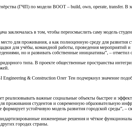
ёрства (ГЧП) по модели BOOT ‒ build, own, operate, transfer. В
дача заключалась в том, чтобы переосмыслить саму модель студе
место для проживания, а как полноценную среду для развития 
адки для учёбы, командной работы, проведения мероприятий и з
едениями, но и развивать собственные инициативы”, ‒ отметил 
ридорного типа. В проекте общественные пространства интегри
жей.
 Engineering & Construction Олег Тен подчеркнул значение под
ет реализовывать важные социальные объекты быстрее и эффекти
для проживания студентов и современную образовательную инфра
 формирует устойчивую модель развития городской среды”, ‒ ск
тандартизированные инженерные решения и чёткое функциональ
других городах страны.