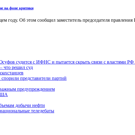
ие на фоне критики
ем году. Об этом сообщил заместитель председателя правлени
 Юсуфов судится с ИФНС и пытается скрыть связи с властями РФ
– что решил суд
азахстанцев
м спорили представители партий
 с важным предупреждением
 США
бъемам добычи нефти
 национальные теледебаты