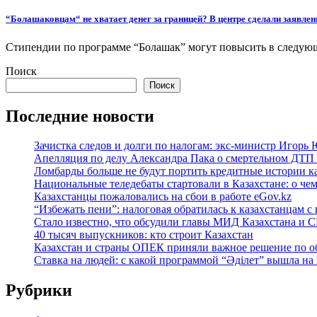
“Болашаковцам“ не хватает денег за границей? В центре сделали заявлен
Стипендии по программе “Болашак” могут повысить в следующ
Поиск
Поиск
Последние новости
Зачистка следов и долги по налогам: экс-министр Игорь
Апелляция по делу Александра Пака о смертельном ДТП 
Ломбарды больше не будут портить кредитные истории к
Национальные теледебаты стартовали в Казахстане: о че
Казахстанцы пожаловались на сбои в работе eGov.kz
“Избежать пени”: налоговая обратилась к казахстанцам
Стало известно, что обсудили главы МИД Казахстана и
40 тысяч выпускников: кто строит Казахстан
Казахстан и страны ОПЕК приняли важное решение по о
Ставка на людей: с какой программой “Әділет” вышла на
Рубрики