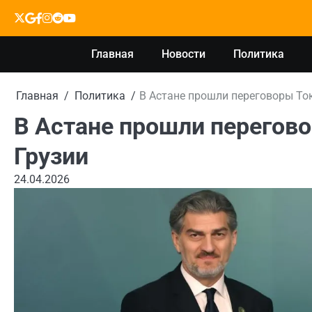
Перейти
X
google
facebook
instagram
reddit
youtube
к
содержимому
Главная
Новости
Политика
Главная
Политика
В Астане прошли переговоры Ток
В Астане прошли перегово
Грузии
24.04.2026