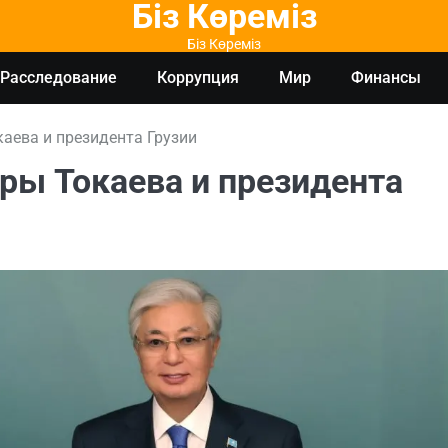
Біз Көреміз
Біз Көреміз
Расследование
Коррупция
Мир
Финансы
аева и президента Грузии
ры Токаева и президента