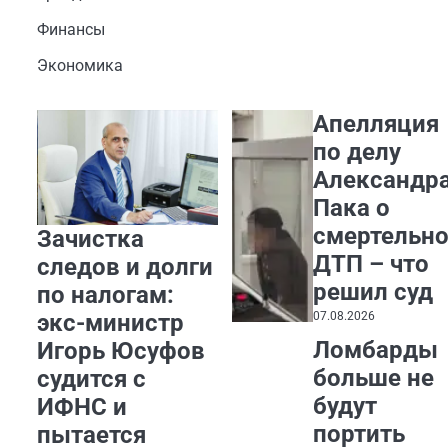
Финансы
Экономика
Апелляция
по делу
Александр
Пака о
смертельн
Зачистка
ДТП – что
следов и долги
решил суд
по налогам:
07.08.2026
экс-министр
Ломбарды
Игорь Юсуфов
больше не
судится с
будут
ИФНС и
портить
пытается