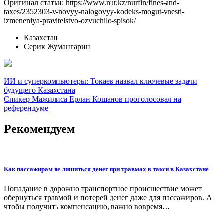
Оригинал статьи: https://www.nur.kz/nurfin/fines-and-
taxes/2352303-v-novyy-nalogovyy-kodeks-mogut-vnesti-
izmeneniya-pravitelstvo-ozvuchilo-spisok/
Казахстан
Серик Жумангарин
Навигация
ИИ и суперкомпьютеры: Токаев назвал ключевые задачи
будущего Казахстана
по
Спикер Мажилиса Ерлан Кошанов проголосовал на
записям
референдуме
Рекомендуем
Как пассажирам не лишиться денег при травмах в такси в Казахстане
Попадание в дорожно транспортное происшествие может
обернуться травмой и потерей денег даже для пассажиров. А
чтобы получить компенсацию, важно вовремя…