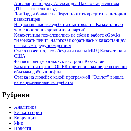
Апелляция по делу Александра Пака о смертельном
ДТП – что решил суд
Ломбарды больше не будут портить кредитные истории
казахстанцев
Национальные теледебаты стартовали в Казахстане: о
чем спорили представители партий
Казахстанцы пожаловались на сбои в работе eGov.kz
“Избежать пени”: налоговая обратилась к казахстанцам
с важным предупреждением
Стало известно, что обсудили главы МИД Казахстана и
США
40 тысяч выпускников: кто строит Казахстан
Казахстан и страны ОПЕК приняли важное решение по
объемам добычи нефти
Ставка на людей: с какой программой “Әділет” вышла
на национальные теледебаты
Рубрики
Аналитика
Без категории
Коррупция
Мир
Новости