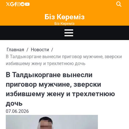
Перейти
X
google
facebook
instagram
reddit
youtube
к
Біз Көреміз
содержимому
Біз Көреміз
Главная
Новости
В Талдыкоргане вынесли приговор мужчине, зверски
избившему жену и трехлетнюю дочь
В Талдыкоргане вынесли
приговор мужчине, зверски
избившему жену и трехлетнюю
дочь
07.06.2026