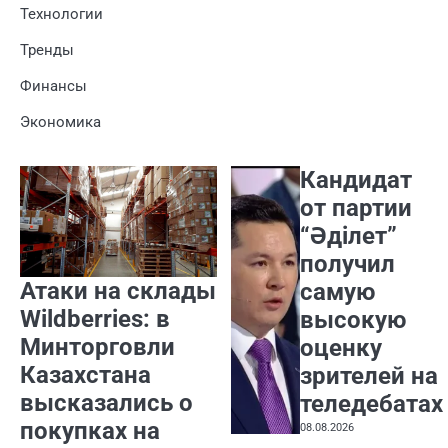
Технологии
Тренды
Финансы
Экономика
Кандидат
от партии
“Әділет”
получил
Атаки на склады
самую
Wildberries: в
высокую
Минторговли
оценку
Казахстана
зрителей на
высказались о
теледебатах
покупках на
08.08.2026