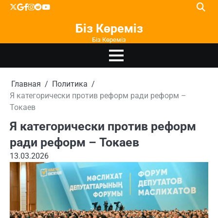
Перейти
X
google
facebook
instagram
reddit
youtube
к
Біз Көреміз
содержимому
Біз Көреміз
Главная
Политика
Я категорически против реформ ради реформ –
Токаев
Я категорически против реформ
ради реформ – Токаев
13.03.2026