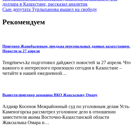
доллара в Казахстане, рассказал аналитик
по
Сын депутата Турлыханова вышел на свободу
записям
Рекомендуем
Приговор Жанабыловым, продажа персональных данных казахстанцев.
Новости за 27 апреля
Tengrinews.kz подготовил дайджест новостей за 27 апреля. Что
важного и интересного произошло сегодня в Казахстане –
читайте в нашей ежедневной…
Вынесен приговор замакима ВКО Жаксылыку Омару
Алдияр Косенов Межрайонный суд по уголовным делам Усть-
Каменогорска рассмотрел уголовное дело в отношении
заместителя акима Восточно-Казахстанской области
Жаксылыка Омара и…