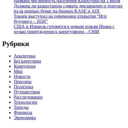
Названа численность населения Казахстана на 1 июля
Должны ли казахстанцы сдавать декларацию о доходах
из-за ценных бумаг на биржах KASE и AIX
Токаев выступил на церемонии открытия “Игр
будущего – 2026”
США и Израиль готовятся к новым атакам Ирана с
целью принуждения к капитуляции – СМИ
Рубрики
Аналитика
Без категории
Коррупция
Мир
Новости
Персоны
Политика
Путешествия
Расследование
Технологии
Тренды
Финансы
Экономика