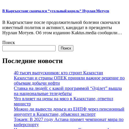
В Кыргызстане скончался “угольный король“ Нурлан Мотуев
В Кыргызстане после продолжительной болезни скончался
известный политик и активист, кандидат в президенты
Нурлан Мотуев. Об этом изданию Kaktus.media сообщили…
Поиск
Поиск
Последние новости
40 тысяч выпускников: кто строит Казахстан
Казахстан и страны ОПЕК приняли важное решение по
объемам добычи нефти
Ставка на людей: с какой программой “Әділет” вышла
на национальные теледебаты
Что влияет на цены на мясо в Казахстане, ответил
министр
Можно ли вывести деньги из ЕНПФ через пенсионный
аннуитет в Казахстане, объяснил эксперт
Токаев: В 2027 году Астана примет чемпионат мира по
киберспорту