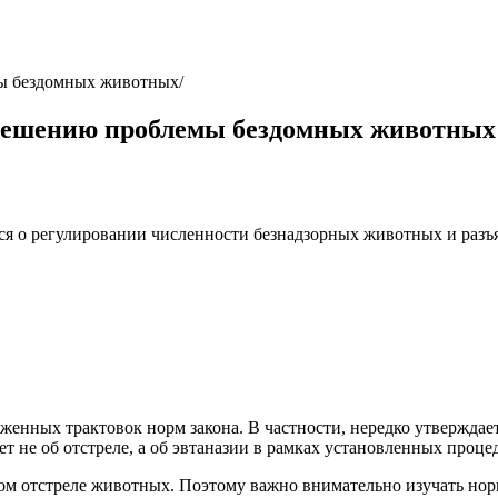
мы бездомных животных
 решению проблемы бездомных животных
о регулировании численности безнадзорных животных и разъяс
аженных трактовок норм закона. В частности, нередко утверждает
т не об отстреле, а об эвтаназии в рамках установленных проце
вом отстреле животных. Поэтому важно внимательно изучать нор