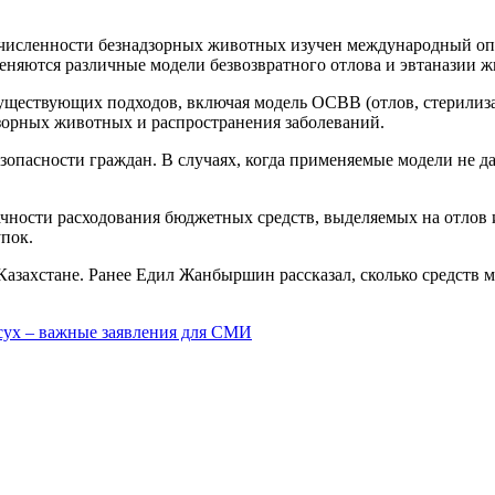
численности безнадзорных животных изучен международный опыт 
яются различные модели безвозвратного отлова и эвтаназии ж
уществующих подходов, включая модель ОСВВ (отлов, стерилизаци
зорных животных и распространения заболеваний.
зопасности граждан. В случаях, когда применяемые модели не д
чности расходования бюджетных средств, выделяемых на отлов 
пок.
азахстане. Ранее Едил Жанбыршин рассказал, сколько средств 
сух – важные заявления для СМИ