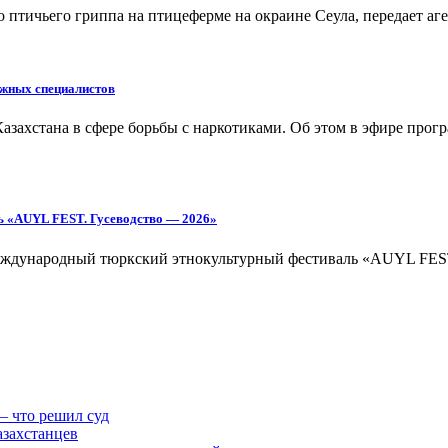
тичьего гриппа на птицеферме на окраине Сеула, передает аге
ежных специалистов
ахстана в сфере борьбы с наркотиками. Об этом в эфире програм
ь «AUYL FEST. Гусеводство — 2026»
 Международный тюркский этнокультурный фестиваль «AUYL FES
– что решил суд
азахстанцев