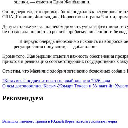
оценки, — отметил Едил Жанбыршин.
Он подчеркнул, что при выработке подходов к регулированию 
США, Японию, Финляндию, Норвегию и страны Балтии, примен
Депутат также указал на необходимость учета эффективности с
не позволила полностью решить проблему численности безнад
— В первую очередь необходимо исходить из вопросов бе
регулирования популяции, — добавил он.
Кроме того, Жанбыршин отметил важность обеспечения прозра
приютов и реализацию соответствующих государственных заку
Отметим, что Мажилис одобрил эвтаназию бездомных собак в К
Навигация
“Казахмыс“ подвел итоги за первый квартал 2026 года
О чем договорились Касым-Жомарт Токаев и Ухнаагийн Хурэл
по
записям
Рекомендуем
Вспышка птичьего гриппа в Южной Корее: власти усиливают меры