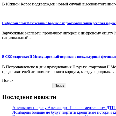
В Южной Корее подтвержден новый случай высокопатогенного п
Цифровой опыт Казахстана в борьбе с наркотиками заинтересовал заруб
Зарубежные эксперты проявляют интерес к цифровому опыту Каз
национальный…
В СКО стартовал II Международный тюркский этнокультурный фестивал
В Петропавловске в дни празднования Наурыза стартовал II
представителей дипломатического корпуса, международных…
Поиск
Поиск
Последние новости
Апелляция по делу Александра Пака о смертельном ДТП 
Ломбарды больше не будут портить кредитные истории к