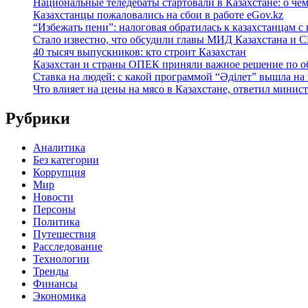
Национальные теледебаты стартовали в Казахстане: о че
Казахстанцы пожаловались на сбои в работе eGov.kz
“Избежать пени”: налоговая обратилась к казахстанцам
Стало известно, что обсудили главы МИД Казахстана и
40 тысяч выпускников: кто строит Казахстан
Казахстан и страны ОПЕК приняли важное решение по о
Ставка на людей: с какой программой “Әділет” вышла на
Что влияет на цены на мясо в Казахстане, ответил минис
Рубрики
Аналитика
Без категории
Коррупция
Мир
Новости
Персоны
Политика
Путешествия
Расследование
Технологии
Тренды
Финансы
Экономика