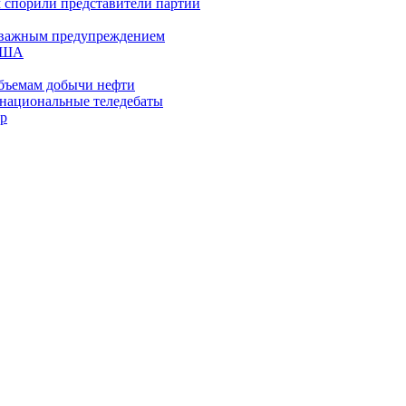
м спорили представители партий
 с важным предупреждением
 США
бъемам добычи нефти
 национальные теледебаты
тр