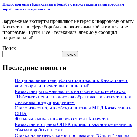
Цифровой опыт Казахстана в борьбе с наркотиками заинтересовал
зарубежных специалистов
Зарубежные эксперты проявляют интерес к цифровому опыту
Казахстана в сфере борьбы с наркотиками. Об этом в эфире
программе «Бүгін Live» телеканала Jibek Joly сообщил
национальный…
Поиск
Поиск
Последние новости
Национальные теледебаты стартовали в Казахстане: о
чем спорили представители партий
Казахстанцы пожаловались на сбои в работе eGov.kz
“Избежать пени”: налоговая обратилась к казахстанцам
с важным предупреждением
Стало известно, что обсудили главы МИД Казахстана и
США
40 тысяч выпускников: кто строит Казахстан
Казахстан и страны ОПЕК приняли важное решение по
объемам добычи нефти
Ставка на людей: с какой программой “Әділет” вышла