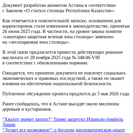
Документ разработан акиматом Астаны в соответствии
с Законом «О статусе столицы Республики Казахстан».
Как отмечается в пояснительной записке, основанием для
корректировок стали изменения в законодательстве, принятые
26 июня 2025 года. В частности, на уровне закона понятие
«санитарно-защитная зеленая зона столицы» заменено
на «лесопарковая зона столицы».
В этой связи предлагается привести действующее решение
маслихата от 28 ноября 2025 года № 348/46-VIII
в соответствие с обновленными нормами.
Ожидается, что принятие документа не повлечет социально-
экономических и правовых последствий, а также не окажет
влияния на обеспечение национальной безопасности.
Публичное обсуждение проекта продлится до 5 мая 2026 года.
Ранее сообщалось, что в Астане высадят около миллиона
деревьев и кустарников.
Навигация
“Хватит значит хватит!“ Трамп запретил Израилю бомбить
Ливан
по
“Делает все возможное”: о богатом дипломатическом опыте