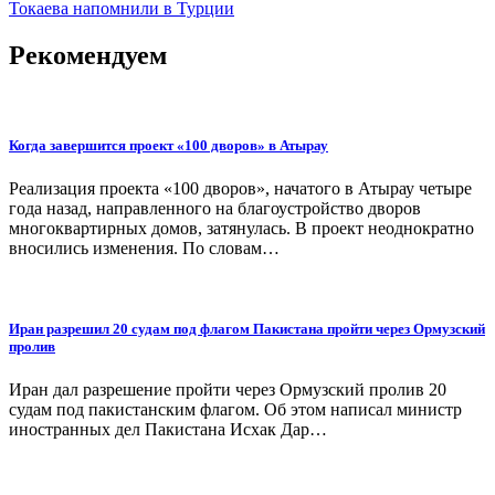
записям
Токаева напомнили в Турции
Рекомендуем
Когда завершится проект «100 дворов» в Атырау
Реализация проекта «100 дворов», начатого в Атырау четыре
года назад, направленного на благоустройство дворов
многоквартирных домов, затянулась. В проект неоднократно
вносились изменения. По словам…
Иран разрешил 20 судам под флагом Пакистана пройти через Ормузский
пролив
Иран дал разрешение пройти через Ормузский пролив 20
судам под пакистанским флагом. Об этом написал министр
иностранных дел Пакистана Исхак Дар…