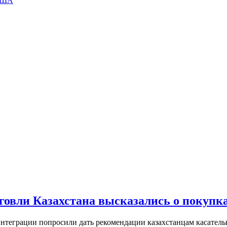
 США
рговли Казахстана высказались о покупк
нтеграции попросили дать рекомендации казахстанцам касательно