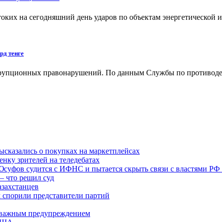
оких на сегодняшний день ударов по объектам энергетической
рд тенге
оррупционных правонарушений. По данным Службы по противод
высказались о покупках на маркетплейсах
нку зрителей на теледебатах
 Юсуфов судится с ИФНС и пытается скрыть связи с властями РФ
– что решил суд
азахстанцев
м спорили представители партий
 с важным предупреждением