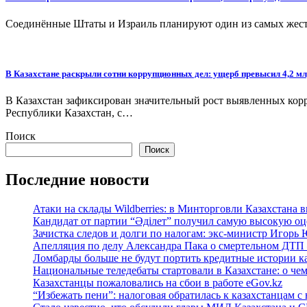
Соединённые Штаты и Израиль планируют один из самых жест
В Казахстане раскрыли сотни коррупционных дел: ущерб превысил 4,2 мл
В Казахстан зафиксирован значительный рост выявленных к
Республики Казахстан, с…
Поиск
Поиск
Последние новости
Атаки на склады Wildberries: в Минторговли Казахстана 
Кандидат от партии “Әділет” получил самую высокую оце
Зачистка следов и долги по налогам: экс-министр Игорь
Апелляция по делу Александра Пака о смертельном ДТП 
Ломбарды больше не будут портить кредитные истории к
Национальные теледебаты стартовали в Казахстане: о че
Казахстанцы пожаловались на сбои в работе eGov.kz
“Избежать пени”: налоговая обратилась к казахстанцам