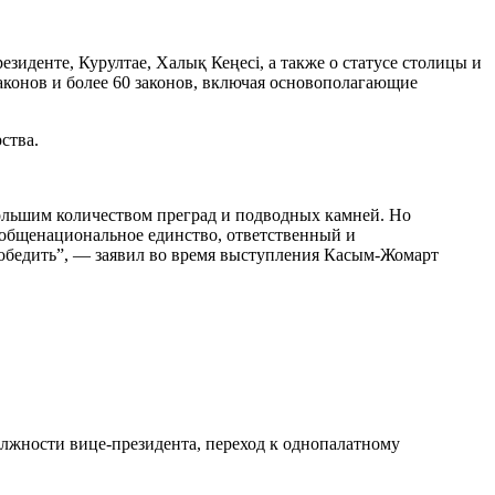
зиденте, Курултае, Халық Кеңесі, а также о статусе столицы и
конов и более 60 законов, включая основополагающие
ства.
большим количеством преград и подводных камней. Но
 общенациональное единство, ответственный и
обедить”, — заявил во время выступления Касым-Жомарт
олжности вице-президента, переход к однопалатному