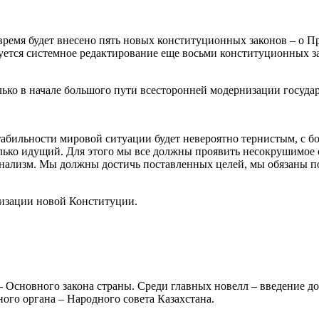
ремя будет внесено пять новых конституционных законов – о Пре
ется системное редактирование еще восьми конституционных за
лько в начале большого пути всесторонней модернизации государ
стабильности мировой ситуации будет невероятно тернистым, с 
только идущий. Для этого мы все должны проявить несокрушимое
онализм. Мы должны достичь поставленных целей, мы обязаны п
лизации новой Конституции.
– Основного закона страны. Среди главных новелл – введение д
ного органа – Народного совета Казахстана.