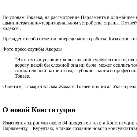
По словам Токаева, на рассмотрение Парламента в ближайшее в
административно-территориальном устройстве страны. Потребу
кодексы.
Президент особо отметил: впереди много работы, Казахстан то
Фото пресс-службы Акорды
“Этот путь в условиях колоссальной турбулентности, не
дорогу, какой бы сложной она ни была, может осилить 
созидательный патриотизм, глубокие знания и професси
Токаев.
Отметим, 17 марта Касым-Жомарт Токаев подписал Указ о реа
О новой Конституции
Изменения затронули около 84 процентов текста Конституции 
Парламенту – Курултаю, а также создание нового консультатив