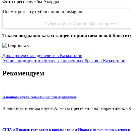
Фото пресс-службы Акорды
Посмотреть эту публикацию в Instagram
Публикация от Aqorda (@akordapress)
Токаев поздравил казахстанцев с принятием новой Констит
Навигация
Доллар перестал дешеветь в Казахстане
Астана лидирует по числу заключенных браков в Казахстане
по
записям
Рекомендуем
В ночном клубе Алматы нашли наркотики
В элитном ночном клубе Алматы пресечён сбыт наркотиков. Об
США и Израиль готовятся к новым атакам Ирана с целью принуждения к