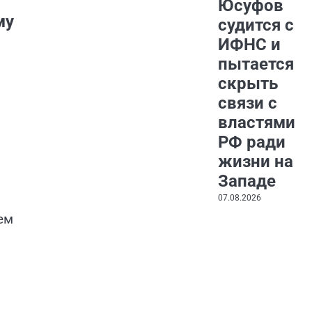
Юсуфов
му
судится с
ИФНС и
пытается
скрыть
связи с
властями
РФ ради
жизни на
Западе
07.08.2026
ем