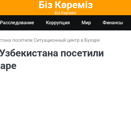
Біз Көреміз
Біз Көреміз
Расследование
Коррупция
Мир
Финансы
тана посетили Ситуационный центр в Бухаре
Узбекистана посетили
харе