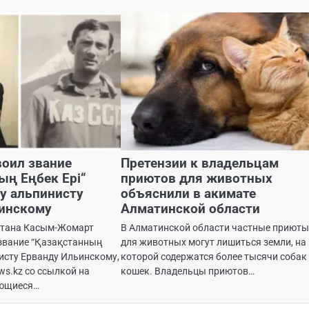
воил звание
Претензии к владельцам
ың Еңбек Ері“
приютов для животных
у альпинисту
объяснили в акимате
инскому
Алматинской области
стана Касым-Жомарт
В Алматинской области частные приют
звание “Қазақстанның
для животных могут лишиться земли, на
нисту Ерванду Ильинскому,
которой содержатся более тысячи собак
ws.kz со ссылкой на
кошек. Владельцы приютов…
ающиеся…