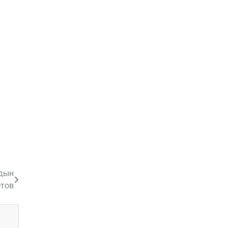
йдын
тов