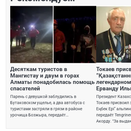
Десяткам туристов в
Токаев прис
Мангистау и двум в горах
“Қазақстанн
Алматы понадобилась помощь
легендарном
спасателей
Ерванду Иль
Парень с девушкой заблудились в
Президент Казах
Бутаковском ущелье, а два автобуса с
Токаев присвоил 
туристами застряли в грязи в районе
Еңбек Ері” альпи
урочища Бозжыра, передаёт…
передаёт Tengrine
Акорду. “За выд