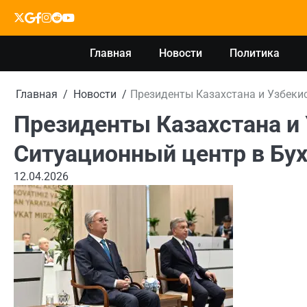
Перейти
X
google
facebook
instagram
reddit
youtube
к
содержимому
Главная
Новости
Политика
Главная
Новости
Президенты Казахстана и Узбекис
Президенты Казахстана и 
Ситуационный центр в Бу
12.04.2026