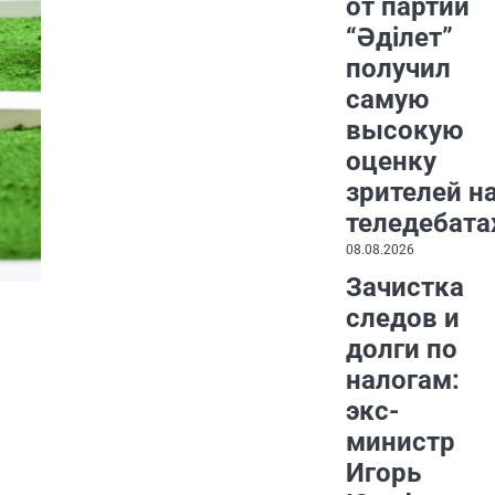
от партии
“Әділет”
получил
самую
высокую
оценку
зрителей н
теледебата
08.08.2026
Зачистка
следов и
долги по
налогам:
экс-
министр
Игорь