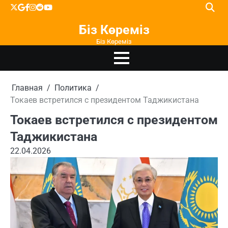
Перейти
X
google
facebook
instagram
reddit
youtube
к
Біз Көреміз
содержимому
Біз Көреміз
Главная
Политика
Токаев встретился с президентом Таджикистана
Токаев встретился с президентом
Таджикистана
22.04.2026