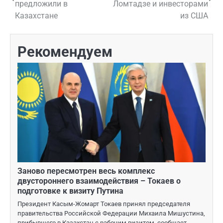
по
предложили в
Ломтадзе и инвесторами
Казахстане
из США
записям
Рекомендуем
Заново пересмотрен весь комплекс
двустороннего взаимодействия – Токаев о
подготовке к визиту Путина
Президент Касым-Жомарт Токаев принял председателя
правительства Российской Федерации Михаила Мишустина,
прибывшего в Казахстан с рабочим визитом, сообщает