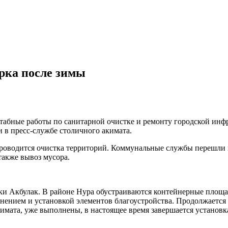
орка после зимы
табные работы по санитарной очистке и ремонту городской инфр
 в пресс-службе столичного акимата.
проводится очистка территорий. Коммунальные службы перешли
также вывоз мусора.
ки Акбулак. В районе Нура обустраиваются контейнерные площа
ением и установкой элементов благоустройства. Продолжается 
имата, уже выполнены, в настоящее время завершается установка 