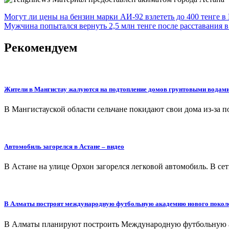
Навигация
Могут ли цены на бензин марки АИ-92 взлететь до 400 тенге в
Мужчина попытался вернуть 2,5 млн тенге после расставания 
по
записям
Рекомендуем
Жители в Мангистау жалуются на подтопление домов грунтовыми водам
В Мангистауской области сельчане покидают свои дома из-за п
Автомобиль загорелся в Астане – видео
В Астане на улице Орхон загорелся легковой автомобиль. В се
В Алматы построят международную футбольную академию нового покол
В Алматы планируют построить Международную футбольную ак