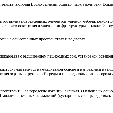
ранств, включая Водно-зеленый бульвар, парк вдоль реки Есиль
ится замена повреждённых элементов уличной мебели, ремонт д
новлением освещения и уличной инфраструктуры, а также благо
оты на общественных пространствах и во дворах.
ошкарбаева с расширением пешеходных зон, установкой освеще
фраструктуры ведутся на ежедневной основе и направлены на п
авления охраны окружающей среды и природопользования города
благоустроить 173 городские локации, включая 39 ключевых общ
1 миллиона зеленых насаждений (кустарники, сеянцы, деревья).