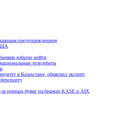
 с важным предупреждением
 США
бъемам добычи нефти
 национальные теледебаты
тр
уитет в Казахстане, объяснил эксперт
иберспорту
з-за ценных бумаг на биржах KASE и AIX