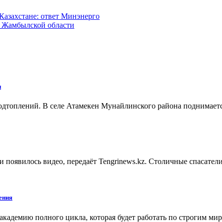
 Казахстане: ответ Минэнерго
в Жамбылской области
и
одтоплений. В селе Атамекен Мунайлинского района поднимается
ти появилось видео, передаёт Tengrinews.kz. Столичные спасат
ения
адемию полного цикла, которая будет работать по строгим ми